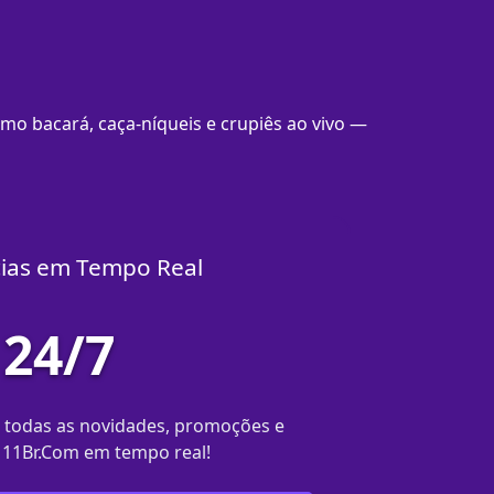
omo bacará, caça-níqueis e crupiês ao vivo —
cias em Tempo Real
24/7
e todas as novidades, promoções e
 11Br.Com em tempo real!