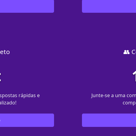
reto
👥 
t
espostas rápidas e
Junte-se a uma com
lizado!
compa
e