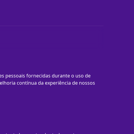
es pessoais fornecidas durante o uso de
elhoria contínua da experiência de nossos