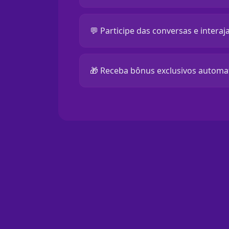
💬 Participe das conversas e interaj
🎁 Receba bônus exclusivos autom