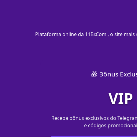
Plataforma online da 11Br.Com , o site mais
🎁 Bônus Exclu
VIP
Receba bônus exclusivos do Telegra
e códigos promocionai