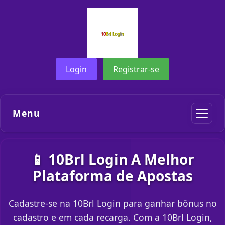
Login
Registrar-se
Menu
📱 10Brl Login A Melhor
Plataforma de Apostas
Cadastre-se na 10Brl Login para ganhar bônus no
cadastro e em cada recarga. Com a 10Brl Login,