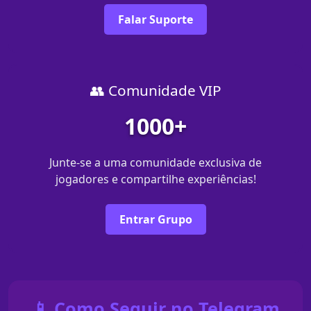
Falar Suporte
👥 Comunidade VIP
1000+
Junte-se a uma comunidade exclusiva de
jogadores e compartilhe experiências!
Entrar Grupo
📱 Como Seguir no Telegram