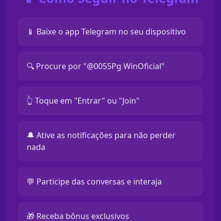
📱 Baixe o app Telegram no seu dispositivo
🔍 Procure por "@0055Pg WinOficial"
👆 Toque em "Entrar" ou "Join"
🔔 Ative as notificações para não perder
nada
💬 Participe das conversas e interaja
🎁 Receba bônus exclusivos