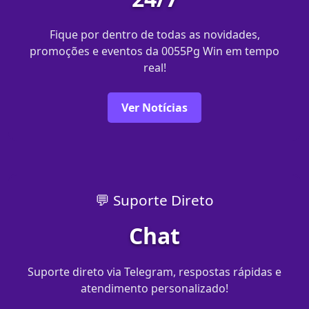
Fique por dentro de todas as novidades,
promoções e eventos da 0055Pg Win em tempo
real!
Ver Notícias
💬 Suporte Direto
Chat
Suporte direto via Telegram, respostas rápidas e
atendimento personalizado!