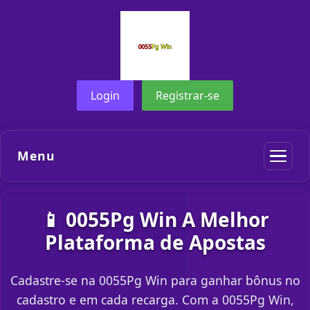
Login
Registrar-se
Menu
📱 0055Pg Win A Melhor
Plataforma de Apostas
Cadastre-se na 0055Pg Win para ganhar bônus no
cadastro e em cada recarga. Com a 0055Pg Win,