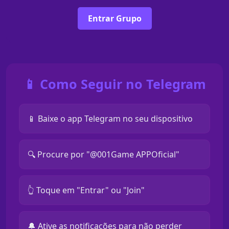
Entrar Grupo
📱 Como Seguir no Telegram
📱 Baixe o app Telegram no seu dispositivo
🔍 Procure por "@001Game APPOficial"
👆 Toque em "Entrar" ou "Join"
🔔 Ative as notificações para não perder