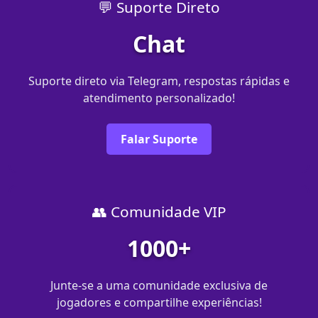
💬 Suporte Direto
Chat
Suporte direto via Telegram, respostas rápidas e
atendimento personalizado!
Falar Suporte
👥 Comunidade VIP
1000+
Junte-se a uma comunidade exclusiva de
jogadores e compartilhe experiências!