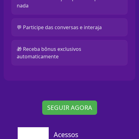
nada
💬 Participe das conversas e interaja
🎁 Receba bônus exclusivos
automaticamente
SEGUIR AGORA
Acessos