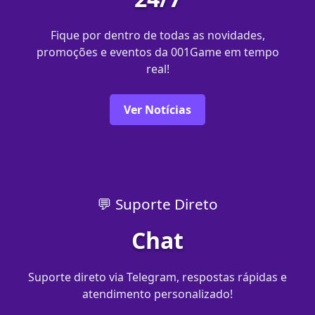
Fique por dentro de todas as novidades,
promoções e eventos da 001Game em tempo
real!
Ver Notícias
💬 Suporte Direto
Chat
Suporte direto via Telegram, respostas rápidas e
atendimento personalizado!