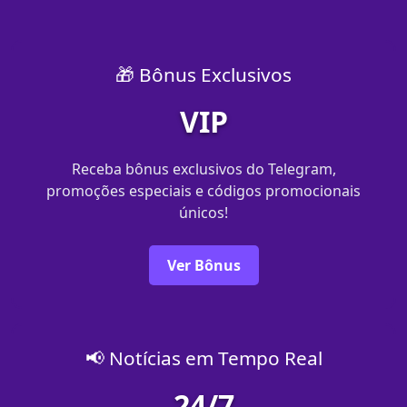
🎁 Bônus Exclusivos
VIP
Receba bônus exclusivos do Telegram,
promoções especiais e códigos promocionais
únicos!
Ver Bônus
📢 Notícias em Tempo Real
24/7